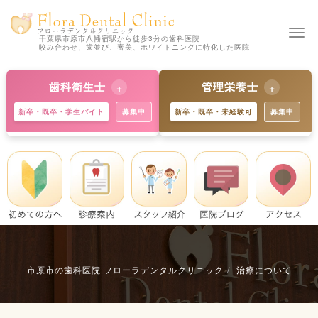
Togg
千葉県市原市八幡宿駅から徒歩3分の歯科医院
咬み合わせ、歯並び、審美、ホワイトニングに特化した医院
navi
歯科衛生士
管理栄養士
新卒・既卒・学生バイト
募集中
新卒・既卒・未経験可
募集中
【新卒の方 歓迎】
【新卒の方 歓迎】
独自の教育制度で着実にスキル
歯科と食育のプロへ。未経験か
アップ。学生バイトも歓迎で
らでも丁寧に指導します。※既
す。※既卒・中途の方も大歓
卒・中途の方も募集中。
迎。
詳細を見る
詳細を見る
市原市の歯科医院 フローラデンタルクリニック
治療について