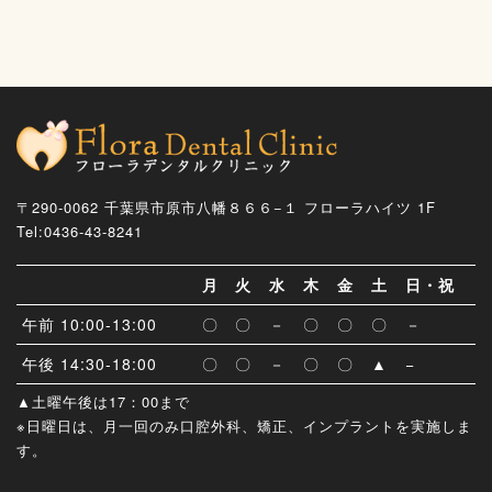
〒290-0062 千葉県市原市八幡８６６−１ フローラハイツ 1F
Tel:0436-43-8241
月
火
水
木
金
土
日・祝
午前 10:00-13:00
〇
〇
－
〇
〇
〇
－
午後 14:30-18:00
〇
〇
－
〇
〇
▲
−
▲土曜午後は17：00まで
※日曜日は、月一回のみ口腔外科、矯正、インプラントを実施しま
す。