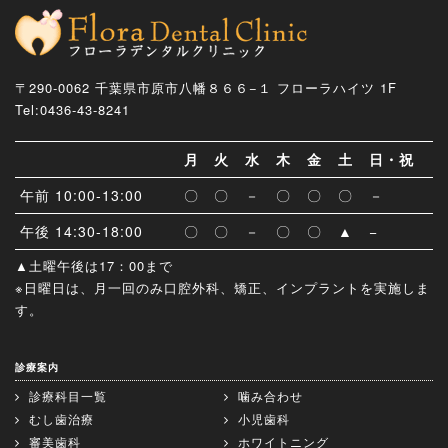
〒290-0062 千葉県市原市八幡８６６−１ フローラハイツ 1F
Tel:0436-43-8241
月
火
水
木
金
土
日・祝
午前 10:00-13:00
〇
〇
－
〇
〇
〇
－
午後 14:30-18:00
〇
〇
－
〇
〇
▲
−
▲土曜午後は17：00まで
※日曜日は、月一回のみ口腔外科、矯正、インプラントを実施しま
す。
診療案内
診療科目一覧
噛み合わせ
むし歯治療
小児歯科
審美歯科
ホワイトニング