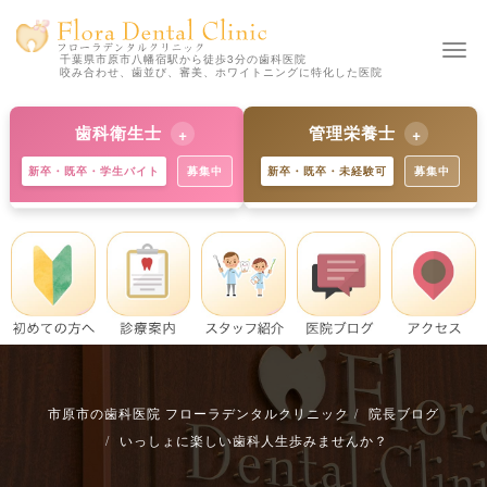
Togg
千葉県市原市八幡宿駅から徒歩3分の歯科医院
咬み合わせ、歯並び、審美、ホワイトニングに特化した医院
navi
歯科衛生士
管理栄養士
新卒・既卒・学生バイト
募集中
新卒・既卒・未経験可
募集中
【新卒の方 歓迎】
【新卒の方 歓迎】
独自の教育制度で着実にスキル
歯科と食育のプロへ。未経験か
アップ。学生バイトも歓迎で
らでも丁寧に指導します。※既
す。※既卒・中途の方も大歓
卒・中途の方も募集中。
迎。
詳細を見る
詳細を見る
市原市の歯科医院 フローラデンタルクリニック
院長ブログ
いっしょに楽しい歯科人生歩みませんか？