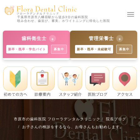
Togg
千葉県市原市八幡宿駅から徒歩3分の歯科医院
咬み合わせ、歯並び、審美、ホワイトニングに特化した医院
navi
歯科衛生士
管理栄養士
新卒・既卒・学生バイト
募集中
新卒・既卒・未経験可
募集中
【新卒の方 歓迎】
【新卒の方 歓迎】
独自の教育制度で着実にスキル
歯科と食育のプロへ。未経験か
アップ。学生バイトも歓迎で
らでも丁寧に指導します。※既
す。※既卒・中途の方も大歓
卒・中途の方も募集中。
迎。
詳細を見る
詳細を見る
市原市の歯科医院 フローラデンタルクリニック
院長ブログ
お子さんの検診をするなら、お母さんもお勧めします。