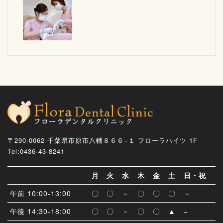
〒290-0062 千葉県市原市八幡８６６−１ フローラハイツ 1F
Tel:0436-43-8241
月
火
水
木
金
土
日・祝
午前 10:00-13:00
〇
〇
－
〇
〇
〇
－
午後 14:30-18:00
〇
〇
－
〇
〇
▲
−