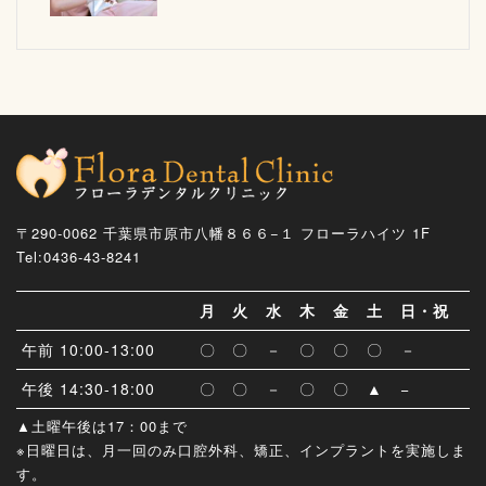
〒290-0062 千葉県市原市八幡８６６−１ フローラハイツ 1F
Tel:0436-43-8241
月
火
水
木
金
土
日・祝
午前 10:00-13:00
〇
〇
－
〇
〇
〇
－
午後 14:30-18:00
〇
〇
－
〇
〇
▲
−
▲土曜午後は17：00まで
※日曜日は、月一回のみ口腔外科、矯正、インプラントを実施しま
す。