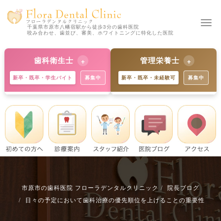
Togg
千葉県市原市八幡宿駅から徒歩3分の歯科医院
咬み合わせ、歯並び、審美、ホワイトニングに特化した医院
navi
歯科衛生士
管理栄養士
新卒・既卒・学生バイト
募集中
新卒・既卒・未経験可
募集中
【新卒の方 歓迎】
【新卒の方 歓迎】
独自の教育制度で着実にスキル
歯科と食育のプロへ。未経験か
アップ。学生バイトも歓迎で
らでも丁寧に指導します。※既
す。※既卒・中途の方も大歓
卒・中途の方も募集中。
迎。
詳細を見る
詳細を見る
市原市の歯科医院 フローラデンタルクリニック
院長ブログ
日々の予定において歯科治療の優先順位を上げることの重要性