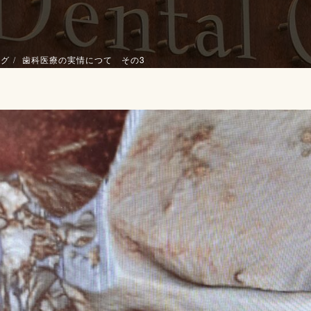
ログ
歯科医療の実情につて その3⁡