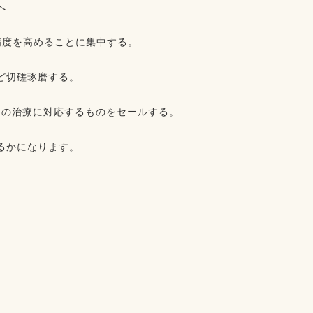
⁡
を高めることに集中する。⁡⁡
切磋琢磨する。⁡⁡
の治療に対応するものをセールする。⁡⁡
かになります。⁡