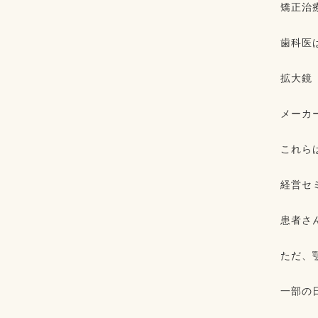
矯正治
⁡⁡
歯科医
⁡⁡
拡大鏡
⁡⁡
メーカ
⁡⁡
これら
⁡⁡
経営セ
⁡⁡
患者さ
⁡⁡
ただ、
⁡⁡
一部の
⁡⁡