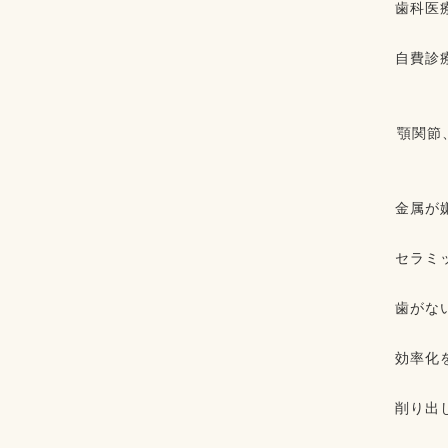
歯科医療
⁡⁡⁡
自費診
⁡
⁡
⁡⁡顎
⁡
⁡⁡
金属が嫌
⁡⁡
セラミ
⁡⁡
歯がな
⁡⁡
効率化
⁡⁡
削り出
⁡⁡