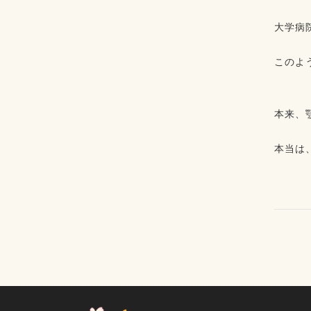
⁡
大学病
⁡
このよ
⁡
⁡
本来、
⁡⁡
本当は
⁡⁡
⁡
⁡