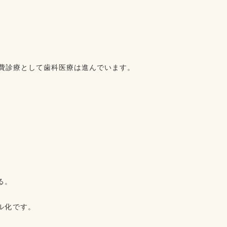
費診療として歯科医療は進んでいます。⁡
。⁡
⁡です。⁡