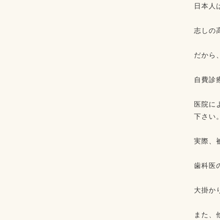
日本人は
⁡
志しの
⁡⁡
だから
⁡⁡
自費診
⁡
医院に
下さい。
⁡
実際、
⁡
歯科医
⁡
大掛か
⁡
また、