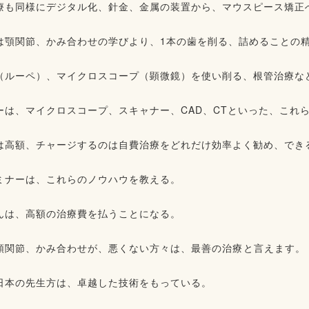
療も同様にデジタル化、針金、金属の装置から、マウスピース矯正へ⁡
は顎関節、かみ合わせの学びより、1本の歯を削る、詰めることの精度
（ルーペ）、マイクロスコープ（顕微鏡）を使い削る、根管治療など
ーは、マイクロスコープ、スキャナー、CAD、CTといった、これら
は高額、チャージするのは自費治療をどれだけ効率よく勧め、できる
ミナーは、これらのノウハウを教える。⁡⁡
んは、高額の治療費を払うことになる。⁡⁡
顎関節、かみ合わせが、悪くない方々は、最善の治療⁡と言えます。⁡
日本の先生方は、卓越した技術をもっている。⁡⁡