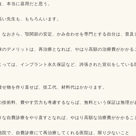
、本当に器用だと思う。⁡⁡
高い先生も、もちろんいます。⁡
、なおさら、顎関節の安定、かみ合わせを専門とする自分は、普及し
療のデメリットは、再治療となれば、やはり高額の治療費がかかるこ
よっては、インプラント永久保証など、誇張された宣伝をしている
⁡
被せ物を作り直せば、技工代、材料代はかかります。⁡
の技術料、費やす労力も考慮するならば、無料という保証は無理があ
りな自費診療をやり直すとなれば、やはり高額な治療費がかかること
他院で、自費診療にて再治療してくれる医院は、限り少ないこと⁡