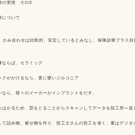
の実情 その3⁡
療について⁡
関節、かみ合わせは比較的、安定しているとみなし、保険診療プラス自
ならば、セラミック⁡⁡
ックがかけるなら、更に硬いジルコニア⁡⁡
いなら、様々のメーカーがインプラントをだす。⁡⁡
をはかるため、型をとることからスキャンしてデータを技工所へ送る
して詰め物、被せ物を作り、技工士さんの技工を省く、要はデジタル化