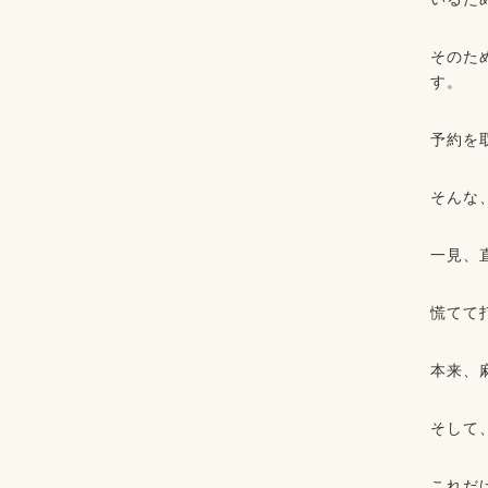
そのた
す。
予約を
そんな
一見、
慌てて
本来、
そして
これだ