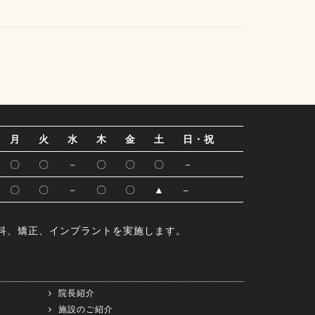
月
火
水
木
金
土
日・祝
〇
〇
－
〇
〇
〇
－
〇
〇
－
〇
〇
▲
−
科、矯正、インプラントを実施します。
院長紹介
施設のご紹介