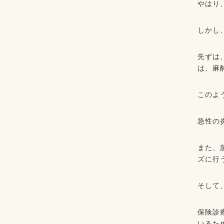
やはり
しかし
先ずは
は、麻
このよ
急性の
また、
ズに行
そして
保険診
いるた