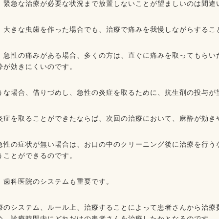
、緊急な治療が必要な状況まで放置しないことが望ましいのは間違
、大きな虫歯を作った場合でも、治療で痛みを我慢しながらするこ
、急性の痛みがある場合、多くの方は、直ぐに痛みを取ってもらい
酔が効きにくいのです。
うな場合、借りづめし、急性の炎症を取るために、抗生剤の投与が
炎症を取ることができたならば、次回の治療において、麻酔が効き
急性の症状が無い場合は、お口の中のクリーニング後に治療を行う
うことができるのです。
、歯科医院のシステムも重要です。
療のシステム、ルール上、治療することによって患者さんから治療
め、診療時間内にどれだけの患者さんを治療したかとなるのです。