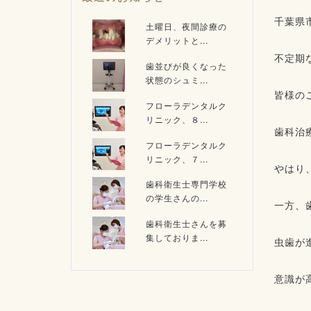
千葉県
土曜日、夜間診療の
デメリットと...
不定期
歯並びが良くなった
状態のシュミ...
皆様の
フローラデンタルク
リニック、８...
歯科治
フローラデンタルク
リニック、７...
やはり
歯科衛生士専門学校
の学生さんの...
一方、
歯科衛生士さんを募
集しておりま...
虫歯が
意識が