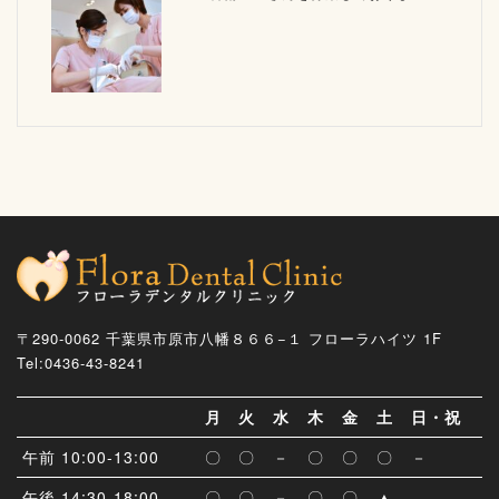
〒290-0062 千葉県市原市八幡８６６−１ フローラハイツ 1F
Tel:0436-43-8241
月
火
水
木
金
土
日・祝
午前 10:00-13:00
〇
〇
－
〇
〇
〇
－
午後 14:30-18:00
〇
〇
－
〇
〇
▲
−