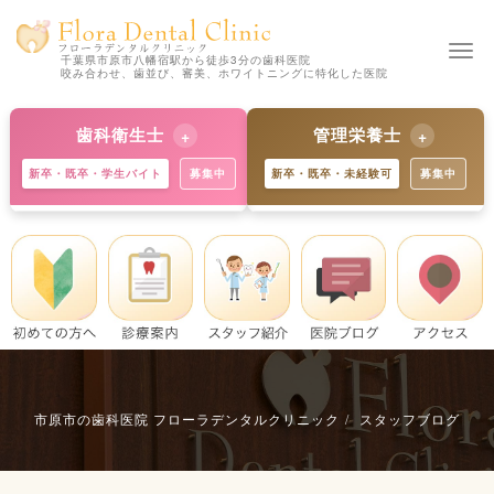
Togg
千葉県市原市八幡宿駅から徒歩3分の歯科医院
咬み合わせ、歯並び、審美、ホワイトニングに特化した医院
navi
歯科衛生士
管理栄養士
新卒・既卒・学生バイト
募集中
新卒・既卒・未経験可
募集中
【新卒の方 歓迎】
【新卒の方 歓迎】
独自の教育制度で着実にスキル
歯科と食育のプロへ。未経験か
アップ。学生バイトも歓迎で
らでも丁寧に指導します。※既
す。※既卒・中途の方も大歓
卒・中途の方も募集中。
迎。
詳細を見る
詳細を見る
市原市の歯科医院 フローラデンタルクリニック
スタッフブログ