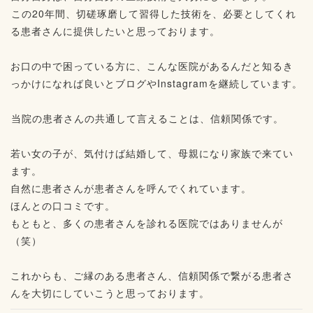
⁡この20年間、切磋琢磨して習得した技術を、必要としてくれ
る患者さんに提供したいと思っております。⁡
⁡
お口の中で困っている方に、こんな医院があるんだと知るき
っかけになれば良いとブログやInstagramを継続しています。
⁡
⁡当院の患者さんの共通して言えることは、信頼関係です。⁡
⁡
若い女の子が、気付けば結婚して、母親になり家族で来てい
ます。⁡⁡
自然に患者さんが患者さんを呼んでくれています。⁡
ほんとの口コミです。⁡
もともと、多くの患者さんを診れる医院ではありませんが
（笑）
⁡
これからも、ご縁のある患者さん、信頼関係で繋がる患者さ
んを大切にしていこうと思っております。⁡