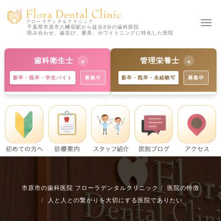
Togg
千葉県市原市八幡宿駅から徒歩3分の歯科医院
咬み合わせ、歯並び、審美、ホワイトニングに特化した医院
navi
歯科衛生士
管理栄養士
新卒・既卒・学生バイト
募集中
新卒・既卒・未経験可
募集中
【新卒の方 歓迎】
【新卒の方 歓迎】
独自の教育制度で着実にスキル
歯科と食育のプロへ。未経験か
アップ。学生バイトも歓迎で
らでも丁寧に指導します。※既
す。※既卒・中途の方も大歓
卒・中途の方も募集中。
迎。
詳細を見る
詳細を見る
市原市の歯科医院 フローラデンタルクリニック
医院の特徴
人と人との繋がりを大切にする医院でありたい