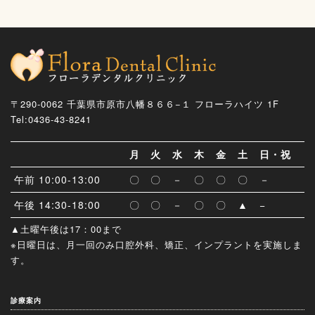
〒290-0062 千葉県市原市八幡８６６−１ フローラハイツ 1F
Tel:0436-43-8241
月
火
水
木
金
土
日・祝
午前 10:00-13:00
〇
〇
－
〇
〇
〇
－
午後 14:30-18:00
〇
〇
－
〇
〇
▲
−
▲土曜午後は17：00まで
※日曜日は、月一回のみ口腔外科、矯正、インプラントを実施しま
す。
診療案内