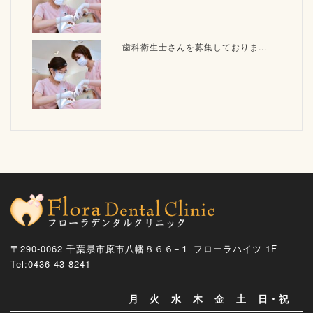
歯科衛生士さんを募集しておりま...
〒290-0062 千葉県市原市八幡８６６−１ フローラハイツ 1F
Tel:0436-43-8241
月
火
水
木
金
土
日・祝