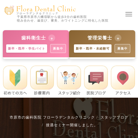
Togg
千葉県市原市八幡宿駅から徒歩3分の歯科医院
咬み合わせ、歯並び、審美、ホワイトニングに特化した医院
navi
歯科衛生士
管理栄養士
新卒・既卒・学生バイト
募集中
新卒・既卒・未経験可
募集中
【新卒の方 歓迎】
【新卒の方 歓迎】
独自の教育制度で着実にスキル
歯科と食育のプロへ。未経験か
アップ。学生バイトも歓迎で
らでも丁寧に指導します。※既
す。※既卒・中途の方も大歓
卒・中途の方も募集中。
迎。
詳細を見る
詳細を見る
市原市の歯科医院 フローラデンタルクリニック
スタッフブログ
接遇セミナー開催しました。