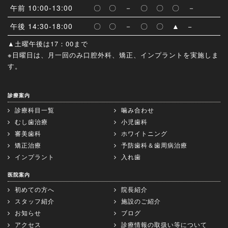
午前 10:00-13:00
〇
〇
－
〇
〇
〇
－
午後 14:30-18:00
〇
〇
－
〇
〇
▲
−
▲土曜午後は17：00まで
※日曜日は、月一回のみ口腔外科、矯正、インプラントを実施しま
す。
診療案内
診療科目一覧
噛み合わせ
むし歯治療
小児歯科
審美歯科
ホワイトニング
矯正治療
予防歯科＆歯周病治療
インプラント
入れ歯
医院案内
初めての方へ
院長紹介
スタッフ紹介
施設のご紹介
お知らせ
ブログ
アクセス
診療情報の取扱い等について