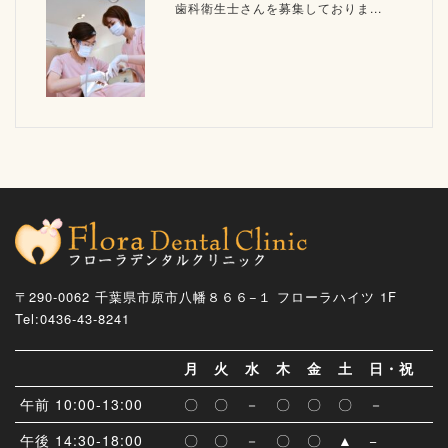
歯科衛生士さんを募集しておりま...
〒290-0062 千葉県市原市八幡８６６−１ フローラハイツ 1F
Tel:0436-43-8241
月
火
水
木
金
土
日・祝
午前 10:00-13:00
〇
〇
－
〇
〇
〇
－
午後 14:30-18:00
〇
〇
－
〇
〇
▲
−