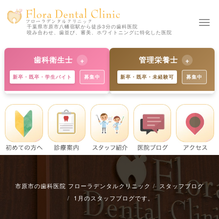
Togg
千葉県市原市八幡宿駅から徒歩3分の歯科医院
咬み合わせ、歯並び、審美、ホワイトニングに特化した医院
navi
歯科衛生士
管理栄養士
新卒・既卒・学生バイト
募集中
新卒・既卒・未経験可
募集中
【新卒の方 歓迎】
【新卒の方 歓迎】
独自の教育制度で着実にスキル
歯科と食育のプロへ。未経験か
アップ。学生バイトも歓迎で
らでも丁寧に指導します。※既
す。※既卒・中途の方も大歓
卒・中途の方も募集中。
迎。
詳細を見る
詳細を見る
市原市の歯科医院 フローラデンタルクリニック
スタッフブログ
1月のスタッフブログです。